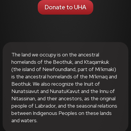
Donate to UHA
The land we occupy is on the ancestral
homelands of the Beothuk, and Ktaqamkuk
(the island of Newfoundland, part of Mi’kmaki)
is the ancestral homelands of the Mi’kmaq and
Beothuk. We also recognize the Inuit of
Nunatsiavut and NunatuKavut and the Innu of
Nitassinan, and their ancestors, as the original
people of Labrador, and the seasonal relations
between Indigenous Peoples on these lands
and waters.