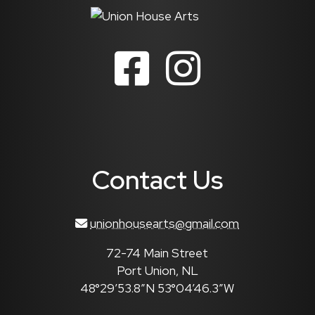
Contact Us
unionhousearts@gmail.com
72-74 Main Street
Port Union, NL
48°29’53.8″N 53°04’46.3″W